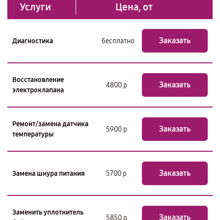
Услуги
Цена, от
Заказать
Диагностика
бесплатно
Восстановление
Заказать
4800 р
электроклапана
Ремонт/замена датчика
Заказать
5900 р
температуры
Заказать
Замена шнура питания
5700 р
Заменить уплотнитель
Заказать
5850 р